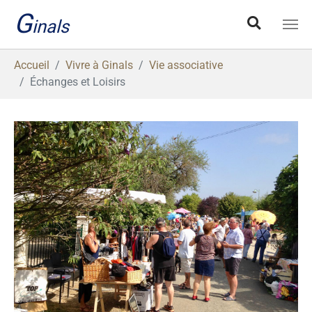
Aller au contenu principal
G
inals
Vous êtes ici:
Accueil
Vivre à Ginals
Vie associative
Échanges et Loisirs