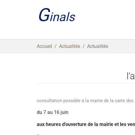
Aller au contenu principal
G
inals
Vous êtes ici:
Accueil
Actualités
Actualités
l
consultation possible à la mairie de la carte d
du 7 au 16 juin
aux heures d'ouverture de la mairie et les ven