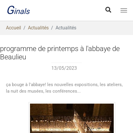
Aller au contenu principal
G
inals
Vous êtes ici:
Accueil
Actualités
Actualités
programme de printemps à l'abbaye de
Beaulieu
13/05/2023
ça bouge à l'abbaye! les nouvelles expositions, les ateliers,
la nuit des musées, les conférences...